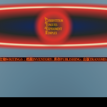
：文物
WRITINGS：档案
INVENTORY: 库存
PUBLISHING: 出版
TRANSMI