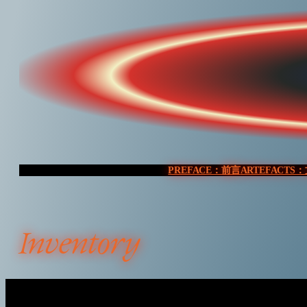
Skip
to
content
PREFACE：前言
ARTEFACTS
Inventory